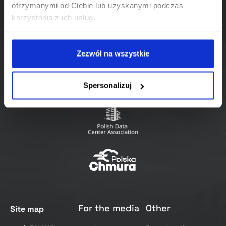
otrzymanymi od Ciebie lub uzyskanymi podczas
wysoko ocenione przez klaster Sinotaic ze
korzystania z ich usług.
[…]
Zezwól na wszystkie
Spersonalizuj
For the media
Other
Site map
Regulamin