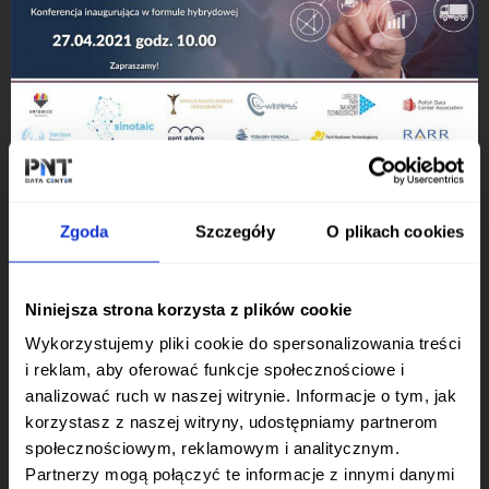
W najbliższy wtorek zapraszamy na
konferencję w formie hybrydowej
Zgoda
Szczegóły
O plikach cookies
inaugurującą powstanie Krajowego
Showroomu Innowcji IoT w Katowicach.To
Niniejsza strona korzysta z plików cookie
początek współpracy między samorządami,
MŚP i parkami naukowo-technologicznymi
Wykorzystujemy pliki cookie do spersonalizowania treści
i reklam, aby oferować funkcje społecznościowe i
łączący potencjał regionów i transformacje
analizować ruch w naszej witrynie. Informacje o tym, jak
cyfrowe w przedsiębiorstwach, które
korzystasz z naszej witryny, udostępniamy partnerom
przyczyniają się do wdrażania idei smart city
społecznościowym, reklamowym i analitycznym.
oraz IoT.PNT w Opolu i miasto Opole zostały
Partnerzy mogą połączyć te informacje z innymi danymi